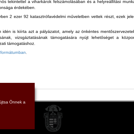
önös tekintettel a viharkárok felszámolásában és a helyreállítási mu
tonsága érdekében.
ben 2 ezer 92 katasztrófavédelmi műveletben vettek részt, ezek je
.
 idén is kiírta azt a pályázatot, amely az önkéntes mentőszerveze
ásának, vizsgáztatásának támogatására nyújt lehetőséget a közpon
ázati támogatáshoz.
df formátumban
.
yújtsa Önnek a
tség
7.