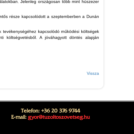
nkálatokban. Jelenleg országosan több mint húszezer
lentős része kapcsolódott a szeptemberben a Dunán
tek tevékenységéhez kapcsolódó működési költségek
ti költségvetésből. A jóváhagyott döntés alapján
Vissza
Telefon: +36 20 376 9744
E-mail:
gyor@tuzoltoszovetseg.hu