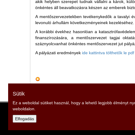
akik helyben szerepet tudnak vállalni a károk, kül
önkéntes áll beavatkozásra készen az emberek biz
A mentőszervezetekben tevékenykedők a tavalyi év
levonuló árhullám következményeinek kezeléséhez
A korábbi évekhez hasonlóan a katasztrófavédelem
finanszírozására, a mentőszervezet tagjai oktat
száznyolcvanhat önkéntes mentőszervezet jut pály
A pályázati eredmények
ide kattintva tölthetők le p
Sütik
Ez a weboldal sütiket használ, hogy a lehető legjobb élményt n
weboldalon.
Győr-Moson-Sopron Vármegyei Tűzoltó Szöve
Elnök: Vécs Pál
Elfogadás
Cím: 9444 Fertőszentmiklós, Szent István u. 6